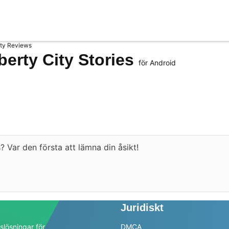
ty Reviews
berty City Stories
för Android
 Var den första att lämna din åsikt!
Juridiskt
slösningar för
DMCA