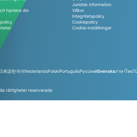
Juridisk information
ch hantera din
Villkor
a
Integritetspolicy
policy
Cookiepolicy
gheter
Cookie-inställningar
日本語
한국어
Nederlands
Polski
Português
Русский
Svenska
ภาษาไทย
T
la rättigheter reserverade