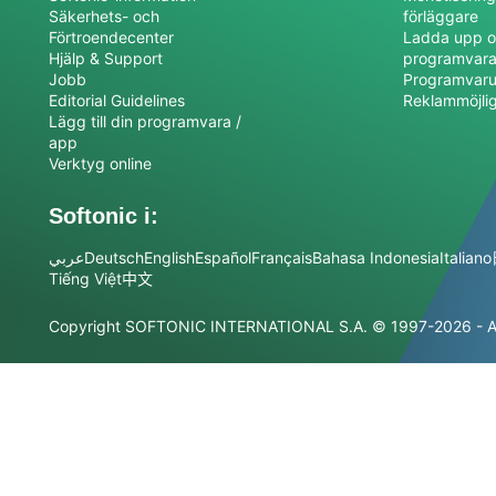
Säkerhets- och
förläggare
Förtroendecenter
Ladda upp o
Hjälp & Support
programvar
Jobb
Programvaru
Editorial Guidelines
Reklammöjli
Lägg till din programvara /
app
Verktyg online
Softonic i:
عربي
Deutsch
English
Español
Français
Bahasa Indonesia
Italiano
Tiếng Việt
中文
Copyright SOFTONIC INTERNATIONAL S.A.
© 1997-2026 - Al