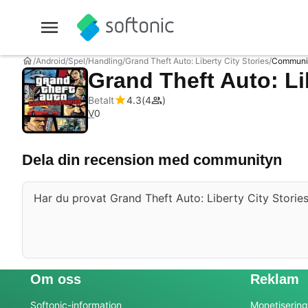
Android
Spel
Handling
Grand Theft Auto: Liberty City Stories
Communi
Grand Theft Auto: Li
Betalt
4.3
4
V
0
Dela din recension med communityn
Har du provat Grand Theft Auto: Liberty City Stories?
Om oss
Reklam
Softonic-information
Monetisering