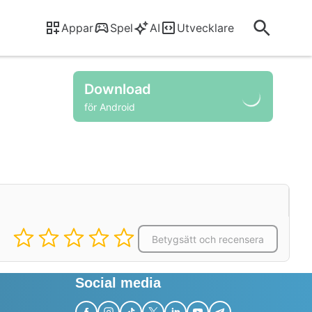
Appar
Spel
AI
Utvecklare
Download
för Android
Betygsätt och recensera
Social media